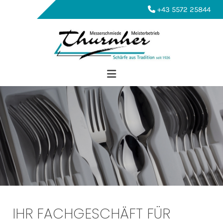
+43 5572 25844

IHR FACHGESCHÄFT FÜR